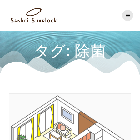
コ
ン
テ
ン
ツ
へ
ス
タグ: 除菌
キ
ッ
プ