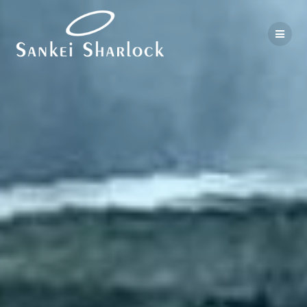
コ
ン
テ
ン
ツ
へ
ス
キ
ッ
プ